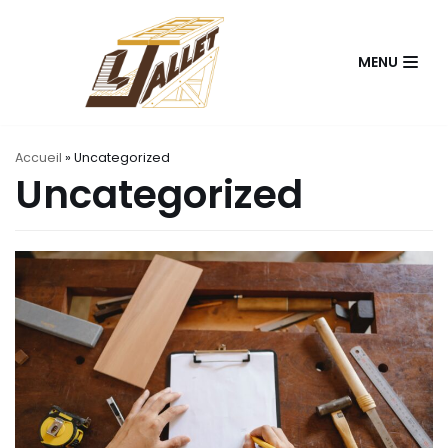
Aller
MENU
au
contenu
Accueil
»
Uncategorized
Uncategorized