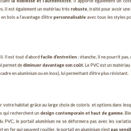
ociant
la noblesse et l’authenticité
. Il apporte également un cô
s. Il est également un matériau très
robuste
, traité pour avoir un
 en bois a l’avantage d’être
personnalisable
avec tous les styles pos
. Il est tout d’abord
facile d’entretien
: étanche, il ne pourrit pas,
qui permet de
diminuer davantage son coût
. Le PVC est un matériau
adre en aluminium ou en inox), lui permettant d’être plus résistant.
ur votre habitat grâce au large choix de coloris
et options dans lesqu
nes qui recherchent un
design contemporain et haut de gamme
. Bi
du PVC, le portail aluminium ne se déformera pas avec les variation
 en fer qui peuvent rouiller, le portail en aluminium n’est
pas sensib