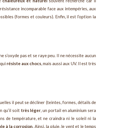
té
chaleureux et naturel
souvent recherché car il
e résistance incomparable face aux intempéries, aux
sibles (formes et couleurs). Enfin, il est l’option la
 ne s’oxyde pas et se raye peu. Il ne nécessite aucun
 qui
résiste aux chocs
, mais aussi aux UV. Il est très
elles il peut se décliner (teintes, formes, détails de
en qu’il soit
très léger
, un portail en aluminium sera
s de température, et ne craindra ni le soleil ni la
le à la corrosion
. Ainsi, la pluie, le vent et le temps