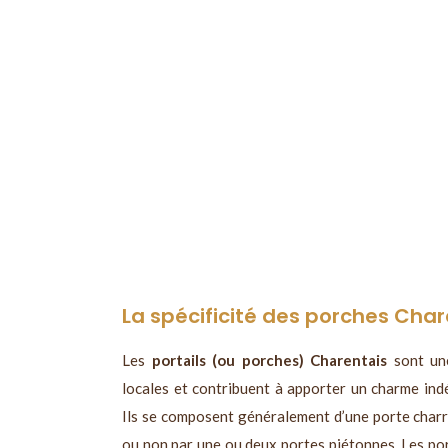
La spécificité des porches Char
Les
portails (ou porches) Charentais
sont une
locales et contribuent à apporter un charme indé
Ils se composent généralement d’une porte charr
ou non par une ou deux portes piétonnes. Les port